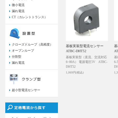
微小電流
漏れ電流
CT（カレントトランス）
クローズドループ（高精度）
基板実装型電流センサー
基
オープンループ
ATBC-DHT52
A
分割型
基板実装型（直流、交流対応
基
6~80A） 電源電圧5V ATBC-
6
漏れ電流
DHT52
D
1,069円(税込)
1,
超小型電流センサー