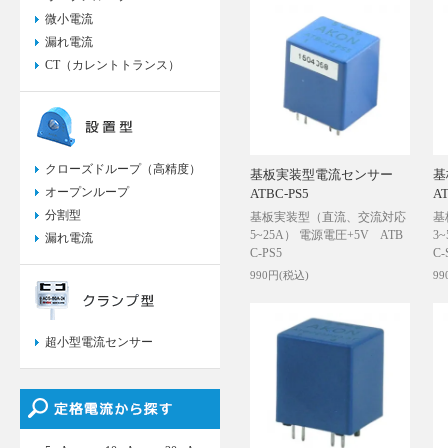
微小電流
漏れ電流
CT（カレントトランス）
クローズドループ（高精度）
基板実装型電流センサー
基
オープンループ
ATBC-PS5
A
分割型
基板実装型（直流、交流対応
基
5~25A） 電源電圧+5V ATB
3
漏れ電流
C-PS5
C-
990円(税込)
99
超小型電流センサー