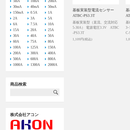
5mA
10mA
20mA
30mA
40mA
50mA
基板実装型電流センサー
基
150mA
0.5A
1A
ATBC-PS3.3T
A
2A
3A
5A
基板実装型（直流、交流対応
基
6A
7.5A
10A
5-30A） 電源電圧3.3V ATBC
3
15A
20A
25A
-PS3.3T
C-
30A
40A
50A
1,109円(税込)
1,
60A
75A
80A
100A
125A
150A
200A
300A
400A
500A
600A
800A
1000A
1300A
2000A
商品検索
株式会社アコン