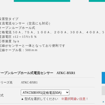
設置型タイプ
直流電流センサー（交流にも対応）
オープンループホール式
定格電流 5０Ａ、7５Ａ、１００Ａ、２００Ａ、3００Ａ、４００Ａ、
電源電圧 ±12～15V±５％
応答速度 3μｓ
配線がセンサーと一体となっており便利です
配線ケーブル長：500ｍｍ
オープンループホール式電流センサー ATKC-BXR1
シリーズ名
ATKC-BXR1
型式
▲ 型式を選択してください
※選択間違い注意！