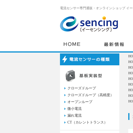
電流センサー専門通販・オンラインショップ イーセ
H
H
H
H
H
H
クローズドループ
H
クローズドループ（高精度）
H
H
オープンループ
微小電流
漏れ電流
CT（カレントトランス）