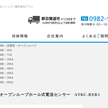
ンシング | 株式会社アコン
OME
>
設置型
>
オープンループ
OME
>
50A
OME
>
75A
OME
>
100A
OME
>
200A
OME
>
300A
OME
>
400A
OME
>
500A
OME
>
600A
オープンループホール式電流センサー ATKC-BXR1