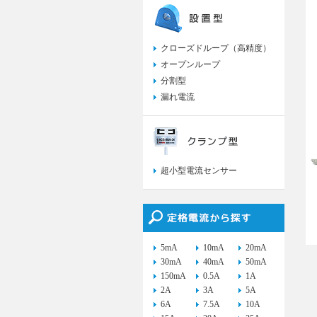
クローズドループ（高精度）
オープンループ
分割型
漏れ電流
超小型電流センサー
5mA
10mA
20mA
30mA
40mA
50mA
150mA
0.5A
1A
2A
3A
5A
6A
7.5A
10A