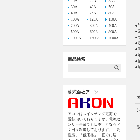
15A
20A
25A
30A
40A
50A
60A
75A
80A
100A
125A
150A
●
200A
300A
400A
●
500A
600A
800A
●
1000A
1300A
2000A
●
●
●
商品検索
●
●
株式会社アコン
アコンはスイッチング電源でご
愛顧頂いておりますが、電流セ
ンサー事業でも日本一となるべ
く日々精進しております。「高
性能」「低価格」「直ぐに届