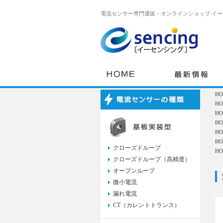
電流センサー専門通販・オンラインショップ イーセ
H
H
H
H
H
H
クローズドループ
H
クローズドループ（高精度）
オープンループ
微小電流
漏れ電流
CT（カレントトランス）