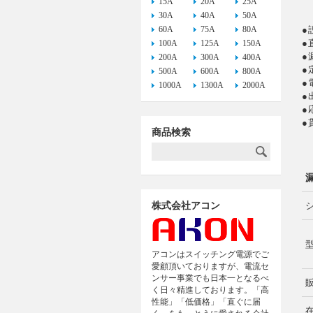
15A
20A
25A
30A
40A
50A
60A
75A
80A
●
●
100A
125A
150A
●
200A
300A
400A
●
500A
600A
800A
●
1000A
1300A
2000A
●
●
●
商品検索
株式会社アコン
アコンはスイッチング電源でご
愛顧頂いておりますが、電流セ
ンサー事業でも日本一となるべ
く日々精進しております。「高
性能」「低価格」「直ぐに届