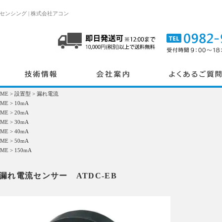
ンシング | 株式会社アコン
OME
>
設置型
>
漏れ電流
OME
>
10mA
OME
>
20mA
OME
>
30mA
OME
>
40mA
OME
>
50mA
OME
>
150mA
漏れ電流センサー ATDC-EB