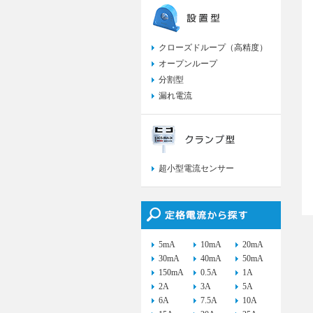
クローズドループ（高精度）
オープンループ
分割型
漏れ電流
超小型電流センサー
5mA
10mA
20mA
30mA
40mA
50mA
150mA
0.5A
1A
2A
3A
5A
6A
7.5A
10A