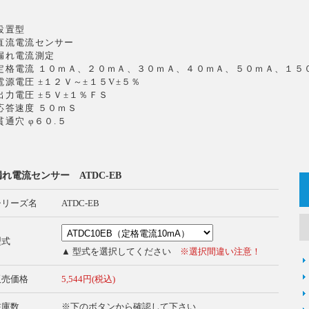
設置型
直流電流センサー
漏れ電流測定
定格電流 １０ｍＡ、２０ｍＡ、３０ｍＡ、４０ｍＡ、５０ｍＡ、１５
電源電圧 ±１２Ｖ～±１５V±５％
出力電圧 ±５Ｖ±１％ＦＳ
応答速度 ５０ｍＳ
貫通穴 φ６０.５
漏れ電流センサー ATDC-EB
シリーズ名
ATDC-EB
型式
▲ 型式を選択してください
※選択間違い注意！
販売価格
5,544円(税込)
在庫数
※下のボタンから確認して下さい