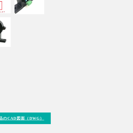
品のCAD図面（DWG）