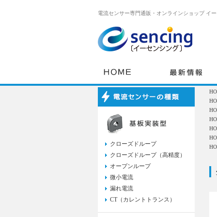
電流センサー専門通販・オンラインショップ イーセ
H
H
H
H
H
H
クローズドループ
H
クローズドループ（高精度）
オープンループ
微小電流
漏れ電流
CT（カレントトランス）