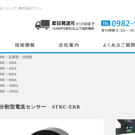
ンシング | 株式会社アコン
OME
>
設置型
>
分割型
OME
>
200A
OME
>
400A
OME
>
600A
OME
>
800A
OME
>
1000A
OME
>
2000A
分割型電流センサー ATKC-EKB