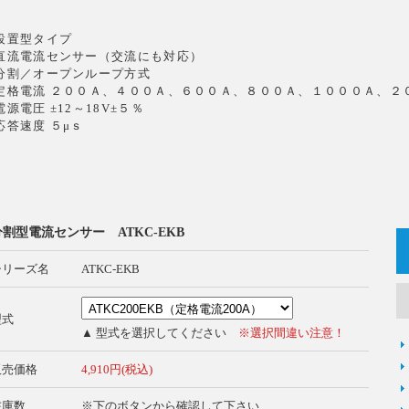
設置型タイプ
直流電流センサー（交流にも対応）
分割／オープンループ方式
定格電流 ２００Ａ、４００Ａ、６００Ａ、８００Ａ、１０００Ａ、２
電源電圧 ±12～18V±５％
応答速度 ５μｓ
分割型電流センサー ATKC-EKB
シリーズ名
ATKC-EKB
型式
▲ 型式を選択してください
※選択間違い注意！
販売価格
4,910円(税込)
在庫数
※下のボタンから確認して下さい