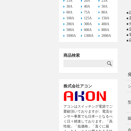
15A
20A
25A
30A
40A
50A
60A
75A
80A
●
●
100A
125A
150A
●
200A
300A
400A
●
500A
600A
800A
●
1000A
1300A
2000A
●
商品検索
株式会社アコン
アコンはスイッチング電源でご
愛顧頂いておりますが、電流セ
ンサー事業でも日本一となるべ
く日々精進しております。「高
性能」「低価格」「直ぐに届