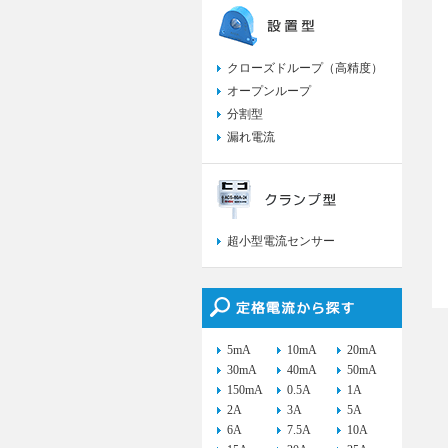
クローズドループ（高精度）
オープンループ
分割型
漏れ電流
超小型電流センサー
5mA
10mA
20mA
30mA
40mA
50mA
150mA
0.5A
1A
2A
3A
5A
6A
7.5A
10A